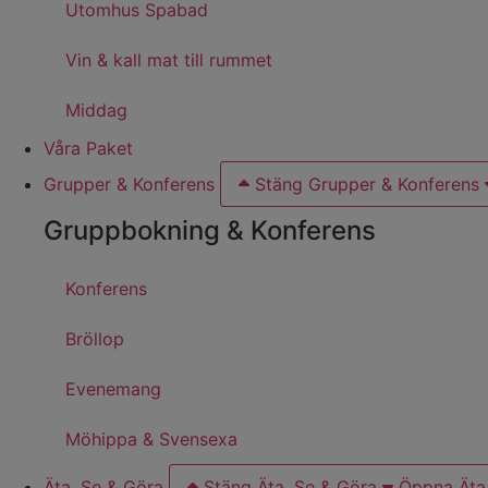
Utomhus Spabad
Vin & kall mat till rummet
Middag
Våra Paket
Grupper & Konferens
Stäng Grupper & Konferens
Gruppbokning & Konferens
Konferens
Bröllop
Evenemang
Möhippa & Svensexa
Äta, Se & Göra
Stäng Äta, Se & Göra
Öppna Äta