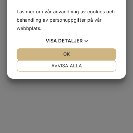
Läs mer om vår användning av cookies och
behandling av personuppgifter på vår
webbplats.
VISA
DETALJER
JA
NEJ
OK
JA
NEJ
NÖDVÄNDIG
INSTÄLLNINGAR
AVVISA ALLA
JA
NEJ
JA
NEJ
MARKNADSFÖRING
STATISTIK