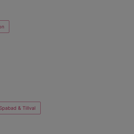
on
pabad & Tillval