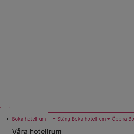
Hoppa
till
innehåll
Boka hotellrum
Stäng Boka hotellrum
Öppna Bo
Våra hotellrum