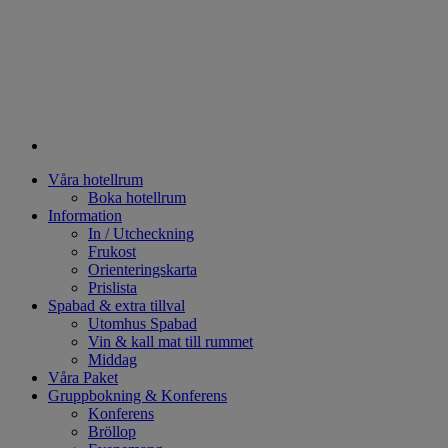
Våra hotellrum
Boka hotellrum
Information
In / Utcheckning
Frukost
Orienteringskarta
Prislista
Spabad & extra tillval
Utomhus Spabad
Vin & kall mat till rummet
Middag
Våra Paket
Gruppbokning & Konferens
Konferens
Bröllop