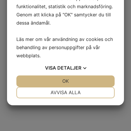
funktionalitet, statistik och marknadsföring.
Genom att klicka på "OK" samtycker du till
dessa ändamål.
Läs mer om vår användning av cookies och
behandling av personuppgifter på vår
webbplats.
VISA
DETALJER
JA
NEJ
OK
JA
NEJ
NÖDVÄNDIG
INSTÄLLNINGAR
AVVISA ALLA
JA
NEJ
JA
NEJ
MARKNADSFÖRING
STATISTIK