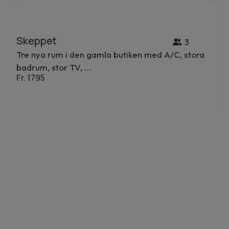
Skeppet
S
3
Tre nya rum i den gamla butiken med A/C, stora
F
badrum, stor TV, ...
va
Fr. 1795
Fr