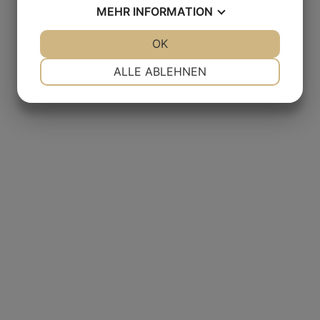
MEHR
INFORMATION
JA
NEIN
OK
JA
NEIN
NOTWENDIG
PRÄFERENZEN
ALLE ABLEHNEN
JA
NEIN
JA
NEIN
MARKETING
STATISTIKEN